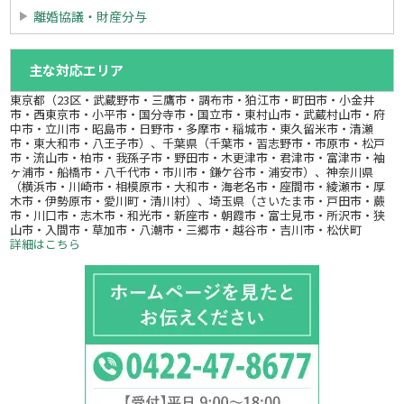
離婚協議・財産分与
主な対応エリア
東京都（23区・武蔵野市・三鷹市・調布市・狛江市・町田市・小金井
市・西東京市・小平市・国分寺市・国立市・東村山市・武蔵村山市・府
中市・立川市・昭島市・日野市・多摩市・稲城市・東久留米市・清瀬
市・東大和市・八王子市）、千葉県（千葉市・習志野市・市原市・松戸
市・流山市・柏市・我孫子市・野田市・木更津市・君津市・富津市・袖
ヶ浦市・船橋市・八千代市・市川市・鎌ケ谷市・浦安市）、神奈川県
（横浜市・川崎市・相模原市・大和市・海老名市・座間市・綾瀬市・厚
木市・伊勢原市・愛川町・清川村）、埼玉県（さいたま市・戸田市・蕨
市・川口市・志木市・和光市・新座市・朝霞市・富士見市・所沢市・狭
山市・入間市・草加市・八潮市・三郷市・越谷市・吉川市・松伏町
詳細はこちら