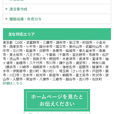
遺言書作成
離婚協議・財産分与
主な対応エリア
東京都（23区・武蔵野市・三鷹市・調布市・狛江市・町田市・小金井
市・西東京市・小平市・国分寺市・国立市・東村山市・武蔵村山市・府
中市・立川市・昭島市・日野市・多摩市・稲城市・東久留米市・清瀬
市・東大和市・八王子市）、千葉県（千葉市・習志野市・市原市・松戸
市・流山市・柏市・我孫子市・野田市・木更津市・君津市・富津市・袖
ヶ浦市・船橋市・八千代市・市川市・鎌ケ谷市・浦安市）、神奈川県
（横浜市・川崎市・相模原市・大和市・海老名市・座間市・綾瀬市・厚
木市・伊勢原市・愛川町・清川村）、埼玉県（さいたま市・戸田市・蕨
市・川口市・志木市・和光市・新座市・朝霞市・富士見市・所沢市・狭
山市・入間市・草加市・八潮市・三郷市・越谷市・吉川市・松伏町
詳細はこちら