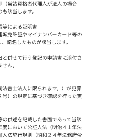
印（当該資格者代理人が法人の場合
のも該当します。
長等による証明書
運転免許証やマイナンバーカード等の
し、記名したものが該当します。
出と併せて行う登記の申請書に添付さ
ません。
司法書士法人に限られます。）が犯罪
２号）の規定に基づき確認を行った実
等の供述を記載した書面であって当該
年度において公証人法（明治４１年法
証人法施行規則（昭和２４年法務府令