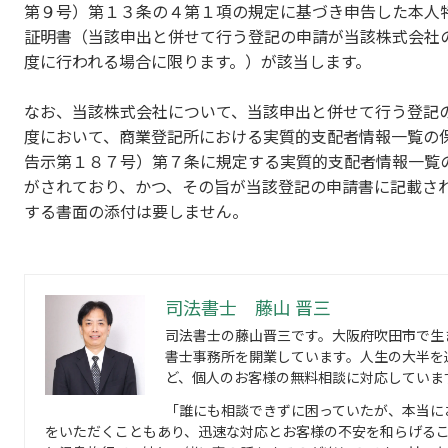
第９号）第１３条の４第１項の規定に基づき申告した本人
証明書（当該申出と併せて行う登記の申請が当該株式会社
度に行われる場合に限ります。）が該当します。
なお、当該株式会社について、当該申出と併せて行う登記
度において、商業登記所における実質的支配者情報一覧の
告示第１８７号）第７条に規定する実質的支配者情報一覧
がされており、かつ、その旨が当該登記の申請書に記載さ
する書面の添付は要しません。
司法書士 藤山 晋三
司法書士の藤山晋三です。大阪府吹田市で生
書士事務所を開業しています。人生の大半を
ど、個人のお客様の無料相談に対応していま
「誰にも相談できずに困っていたが、本当に
をいただくこともあり、迅速な対応とお客様の不安を和らげる