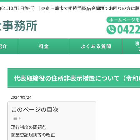
年10月1日施行） | 東京 三鷹市で相続手続,借金問題でお困りの方は
紹介
料金
よくある質問
代表取締役の住所非表示措置について（令和6
2024/09/24
このページの目次
現行制度の問題点
商業登記規則等の改正