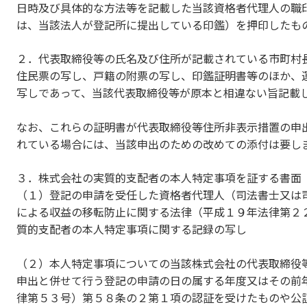
日時及び具体的な方法等を記載した当該資格者代理人の職
は、当該法人が登記所に提出している印鑑）を押印したも
２．代表取締役等の氏名及び住所が記載されている市町村
住民票の写し、戸籍の附票の写し、印鑑証明書等のほか、
写しであって、当該代表取締役等が原本と相違ない旨記載
なお、これらの証明書が代表取締役等住所非表示措置の申
れている場合には、当該申出のための改めての添付は要し
３．株式会社の実質的支配者の本人特定事項を証する書面
（１）登記の申請を受任した資格者代理人（司法書士又は
による収益の移転防止に関する法律（平成１９年法律第２
質的支配者の本人特定事項に関する記録の写し
（２）本人特定事項についての当該株式会社の代表取締役
申出と併せて行う登記の申請の日の属する年度又はその前
律第５３号）第５８条の２第１項の認証を受けたものや公