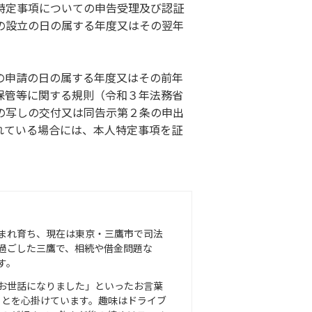
特定事項についての申告受理及び認証
の設立の日の属する年度又はその翌年
の申請の日の属する年度又はその前年
保管等に関する規則（令和３年法務省
の写しの交付又は同告示第２条の申出
れている場合には、本人特定事項を証
まれ育ち、現在は東京・三鷹市で司法
過ごした三鷹で、相続や借金問題な
す。
お世話になりました」といったお言葉
ことを心掛けています。趣味はドライブ